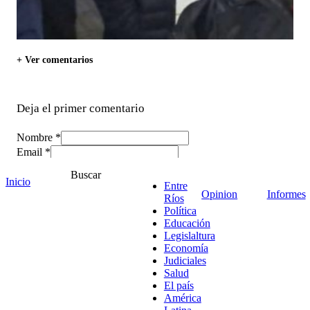
+ Ver comentarios
Deja el primer comentario
Nombre *
Email *
Comentario
*
Buscar
Inicio
Entre
Opinion
Informes
Ríos
Política
Educación
Legislaltura
Economía
Judiciales
Salud
El país
América