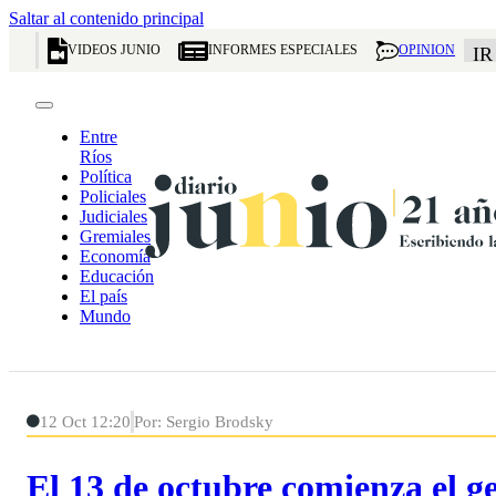
Saltar al contenido principal
VIDEOS JUNIO
INFORMES ESPECIALES
OPINION
IR
Entre
Ríos
Política
Policiales
Judiciales
Gremiales
Economía
Educación
El país
Mundo
12 Oct 12:20
Por: Sergio Brodsky
El 13 de octubre comienza el g