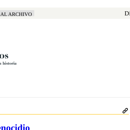
Di
 AL ARCHIVO
enocidio