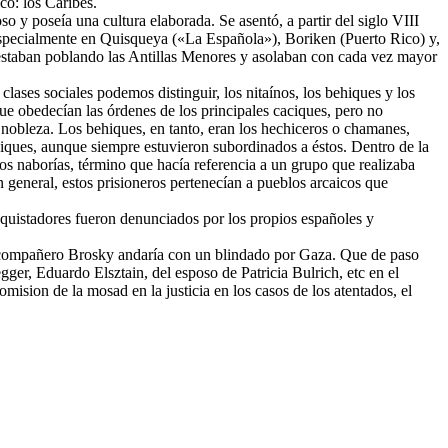
o: los Caribes.
o y poseía una cultura elaborada. Se asentó, a partir del siglo VIII
specialmente en Quisqueya («La Española»), Boriken (Puerto Rico) y,
 estaban poblando las Antillas Menores y asolaban con cada vez mayor
clases sociales podemos distinguir, los nitaínos, los behiques y los
ue obedecían las órdenes de los principales caciques, pero no
obleza. Los behiques, en tanto, eran los hechiceros o chamanes,
ciques, aunque siempre estuvieron subordinados a éstos. Dentro de la
s naborías, término que hacía referencia a un grupo que realizaba
 general, estos prisioneros pertenecían a pueblos arcaicos que
nquistadores fueron denunciados por los propios españoles y
l compañero Brosky andaría con un blindado por Gaza. Que de paso
gger, Eduardo Elsztain, del esposo de Patricia Bulrich, etc en el
mision de la mosad en la justicia en los casos de los atentados, el