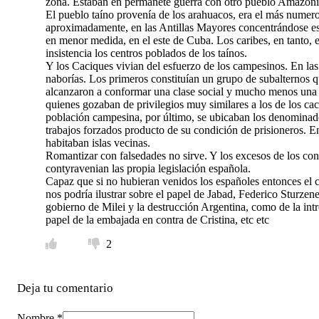
zona. Estaban en permanete guerra con otro pueblo Amazónic
El pueblo taíno provenía de los arahuacos, era el más numeros
aproximadamente, en las Antillas Mayores concentrándose e
en menor medida, en el este de Cuba. Los caribes, en tanto,
insistencia los centros poblados de los taínos.
Y los Caciques vivian del esfuerzo de los campesinos. En las 
naborías. Los primeros constituían un grupo de subalternos q
alcanzaron a conformar una clase social y mucho menos una n
quienes gozaban de privilegios muy similares a los de los ca
población campesina, por último, se ubicaban los denominado
trabajos forzados producto de su condición de prisioneros. En
habitaban islas vecinas.
Romantizar con falsedades no sirve. Y los excesos de los co
contyravenian las propia legislación española.
Capaz que si no hubieran venidos los españoles entonces e
nos podría ilustrar sobre el papel de Jabad, Federico Sturzene
gobierno de Milei y la destrucción Argentina, como de la intro
papel de la embajada en contra de Cristina, etc etc
2
Deja tu comentario
Nombre *