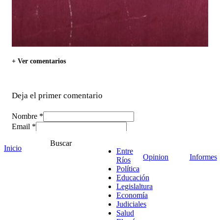
+ Ver comentarios
Deja el primer comentario
Nombre *
Email *
Comentario
*
Buscar
Inicio
Entre
Opinion
Informes
Ríos
Política
Educación
Legislaltura
Economía
Judiciales
Salud