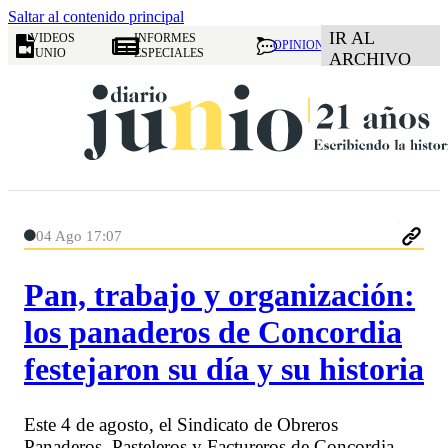
Saltar al contenido principal
IR AL
VIDEOS
INFORMES
OPINION
JUNIO
ESPECIALES
ARCHIVO
04 Ago 17:07
Pan, trabajo y organización:
los panaderos de Concordia
festejaron su día y su historia
Este 4 de agosto, el Sindicato de Obreros
Panaderos, Pasteleros y Factureros de Concordia,