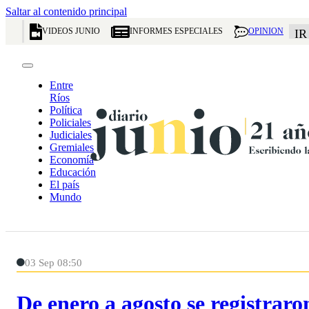
Saltar al contenido principal
VIDEOS JUNIO
INFORMES ESPECIALES
OPINION
IR
Entre
Ríos
Política
Policiales
Judiciales
Gremiales
Economía
Educación
El país
Mundo
03 Sep 08:50
De enero a agosto se registraro