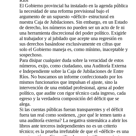
Ríos
​El Gobierno provincial ha instalado en la agenda pública
la necesidad de una reforma previsional bajo el
argumento de un supuesto «déficit» estructural en
nuestra Caja de Jubilaciones. Sin embargo, en un Estado
de derecho, los números no pueden ser un acto de fe ni
una herramienta discrecional del poder político. Exigirle
al trabajador y al jubilado que acepte una regresión en
sus derechos basándose exclusivamente en cifras que
solo el Gobierno maneja es, como mínimo, inaceptable y
sospechoso.
​Para disipar cualquier duda sobre la veracidad de estos
números, exijo, como ciudadano, una Auditoría Externa
e Independiente sobre la Caja de Jubilaciones de Entre
Ríos. No buscamos un informe confeccionado por los
mismos funcionarios que impulsan el ajuste, sino la
intervención de una entidad profesional, ajena al poder
político, que audite con rigor técnico cada ingreso, cada
egreso y la verdadera composición del déficit que se
alega.
​Si las cuentas públicas fueran transparentes y el déficit
fuera tan real como sostienen, ¿por qué le temen tanto a
una auditoría externa? La negativa sistemática a abrir los
libros ante terceros independientes no es un criterio
técnico; es la prueba irrefutable de que el «déficit» es una