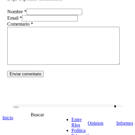
Nombre *
Email *
Comentario
*
¡Ponete en contacto!
Buscar
Inicio
Entre
Opinion
Informes
Ríos
Política