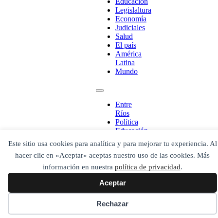
Educación
Escribe aquí abajo lo que desees buscar
Legislaltura
luego presiona el botón "buscar"
Economía
Buscar
Buscar
Judiciales
O bien prueba
Salud
Buscar en el archivo
El país
América
Latina
Mundo
Entre
Ríos
Política
Educación
Legislaltura
Este sitio usa cookies para analítica y para mejorar tu experiencia. Al
Economía
hacer clic en «Aceptar» aceptas nuestro uso de las cookies. Más
Judiciales
Salud
información en nuestra
política de privacidad
.
El país
Aceptar
América
Latina
Mundo
Rechazar
Secciones