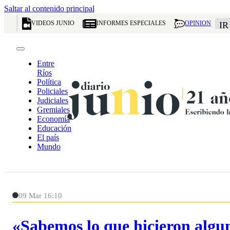
Saltar al contenido principal
VIDEOS JUNIO
INFORMES ESPECIALES
OPINION
IR
Entre
Ríos
Política
Policiales
Judiciales
Gremiales
Economía
Educación
El país
Mundo
09 Mar 16:10
«Sabemos lo que hicieron algu