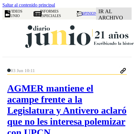
Saltar al contenido principal
IR AL
VIDEOS
INFORMES
OPINION
JUNIO
ESPECIALES
ARCHIVO
03 Jun 10:11
AGMER mantiene el
acampe frente a la
Legislatura y Antivero aclaró
que no les interesa polemizar
con UPCN