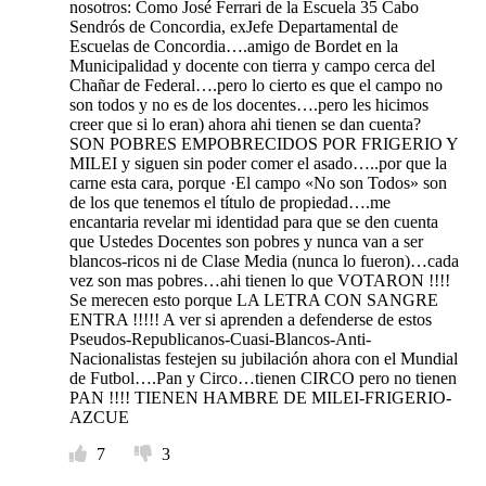
nosotros: Como José Ferrari de la Escuela 35 Cabo
Sendrós de Concordia, exJefe Departamental de
Escuelas de Concordia….amigo de Bordet en la
Municipalidad y docente con tierra y campo cerca del
Chañar de Federal….pero lo cierto es que el campo no
son todos y no es de los docentes….pero les hicimos
creer que si lo eran) ahora ahi tienen se dan cuenta?
SON POBRES EMPOBRECIDOS POR FRIGERIO Y
MILEI y siguen sin poder comer el asado…..por que la
carne esta cara, porque ·El campo «No son Todos» son
de los que tenemos el título de propiedad….me
encantaria revelar mi identidad para que se den cuenta
que Ustedes Docentes son pobres y nunca van a ser
blancos-ricos ni de Clase Media (nunca lo fueron)…cada
vez son mas pobres…ahi tienen lo que VOTARON !!!!
Se merecen esto porque LA LETRA CON SANGRE
ENTRA !!!!! A ver si aprenden a defenderse de estos
Pseudos-Republicanos-Cuasi-Blancos-Anti-
Nacionalistas festejen su jubilación ahora con el Mundial
de Futbol….Pan y Circo…tienen CIRCO pero no tienen
PAN !!!! TIENEN HAMBRE DE MILEI-FRIGERIO-
AZCUE
7
3