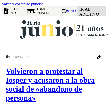
Saltar al contenido principal
IR AL
VIDEOS
INFORMES
OPINION
JUNIO
ESPECIALES
ARCHIVO
10 Oct 17:53
Volvieron a protestar al
Iosper y acusaron a la obra
social de «abandono de
persona»