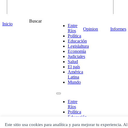
Buscar
Inicio
Entre
Opinion
Informes
Ríos
Política
Educación
Legislaltura
Economía
Judiciales
Salud
El país
América
¡Ponete en contacto!
Latina
Mundo
Entre
Escribe aquí abajo lo que desees buscar
Ríos
luego presiona el botón "buscar"
Política
Buscar
Buscar
Educación
O bien prueba
Legislaltura
Este sitio usa cookies para analítica y para mejorar tu experiencia. Al
Buscar en el archivo
Economía