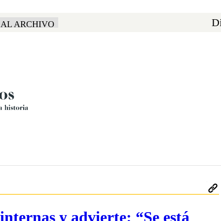
Di
 AL ARCHIVO
nternas y advierte: “Se está