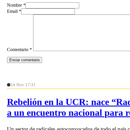
Nombre *
Email *
Comentario
*
24 Nov 17:31
Rebelión en la UCR: nace “Rad
a un encuentro nacional para r
Un sector de radicales autoconvocados de todo el país cu