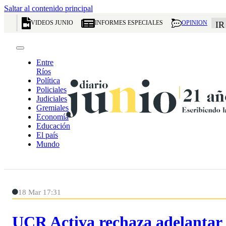
Saltar al contenido principal
VIDEOS JUNIO
INFORMES ESPECIALES
OPINION
IR
Entre
Ríos
Política
Policiales
Judiciales
Gremiales
Economía
Educación
El país
Mundo
18 Mar 17:31
UCR Activa rechaza adelantar i