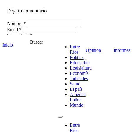
Deja tu comentario
Nombre *
Email *
Comentario
*
Buscar
Inicio
Entre
Opinion
Informes
Ríos
Política
Educación
Legislaltura
Economía
Judiciales
Salud
El país
América
Latina
Mundo
¡Ponete en contacto!
Entre
Ríos