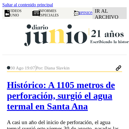
Saltar al contenido principal
IR AL
VIDEOS
INFORMES
OPINION
JUNIO
ESPECIALES
ARCHIVO
30 Ago 19:07
Por: Diana Slavkin
Histórico: A 1105 metros de
perforación, surgió el agua
termal en Santa Ana
A casi un año del inicio de perforación, el agua
termal surgió este viernes 30 de agosto, pasadas las