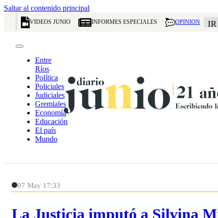
Saltar al contenido principal
VIDEOS JUNIO
INFORMES ESPECIALES
OPINION
IR
Entre
Ríos
Política
Policiales
Judiciales
Gremiales
Economía
Educación
El país
Mundo
07 May 17:33
La Justicia imputó a Silvina M