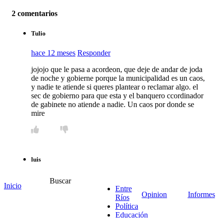
2 comentarios
Tulio
hace 12 meses
Responder
jojojo que le pasa a acordeon, que deje de andar de joda
de noche y gobierne porque la municipalidad es un caos,
y nadie te atiende si queres plantear o reclamar algo. el
sec de gobierno para que esta y el banquero ccordinador
de gabinete no atiende a nadie. Un caos por donde se
mire
luis
hace 12 meses
Responder
Buscar
Inicio
Entre
Opinion
Informes
dan risa, ahora aparecerán otros!!!
Ríos
Política
3
1
Educación