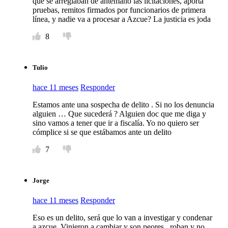
que se arreglaban de antemano las licitaciones, aporta
pruebas, remitos firmados por funcionarios de primera
línea, y nadie va a procesar a Azcue? La justicia es joda
8
Tulio
hace 11 meses
Responder
Estamos ante una sospecha de delito . Si no los denuncia
alguien … Que sucederá ? Alguien doc que me diga y
sino vamos a tener que ir a fiscalía. Yo no quiero ser
cómplice si se que estábamos ante un delito
7
Jorge
hace 11 meses
Responder
Eso es un delito, será que lo van a investigar y condenar
a azcue. Vinieron a cambiar y son peores , roban y no