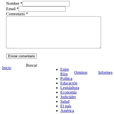
Nombre *
Email *
Comentario
*
Buscar
Inicio
Entre
Opinion
Informes
Ríos
Política
Educación
¡Ponete en contacto!
Legislaltura
Economía
Judiciales
Salud
El país
Escribe aquí abajo lo que desees buscar
América