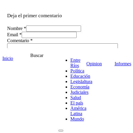
Deja el primer comentario
Nombre *
Email *
Comentario
*
Buscar
Inicio
Entre
Opinion
Informes
Ríos
Política
Educación
Legislaltura
Economía
Judiciales
Salud
El país
América
Latina
Mundo
¡Ponete en contacto!