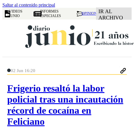
Saltar al contenido principal
IR AL
VIDEOS
INFORMES
OPINION
JUNIO
ESPECIALES
ARCHIVO
02 Jun 16:20
Frigerio resaltó la labor
policial tras una incautación
récord de cocaína en
Feliciano