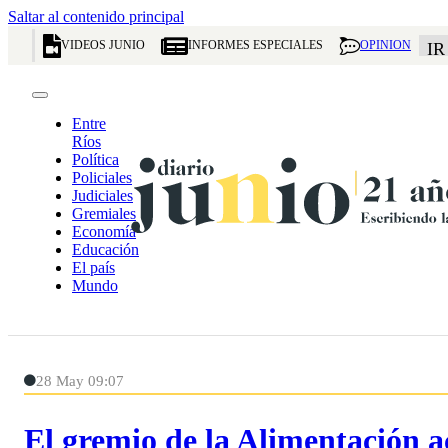
Saltar al contenido principal
VIDEOS JUNIO
INFORMES ESPECIALES
OPINION
IR
Entre
Ríos
Política
Policiales
Judiciales
Gremiales
Economía
Educación
El país
Mundo
28 May 09:07
El gremio de la Alimentación a