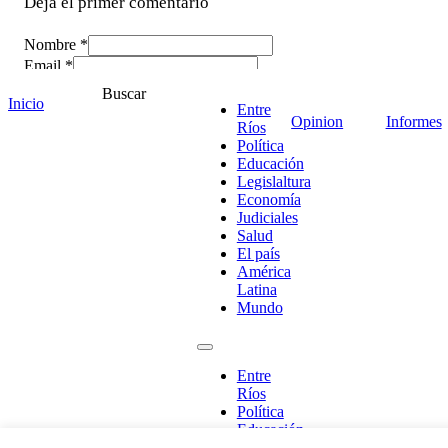
Deja el primer comentario
Nombre *
Email *
Comentario
*
Buscar
Inicio
Entre
Opinion
Informes
Ríos
Política
Educación
Legislaltura
Economía
Judiciales
Salud
El país
América
Latina
Mundo
¡Ponete en contacto!
Entre
Ríos
Política
Educación
Legislaltura