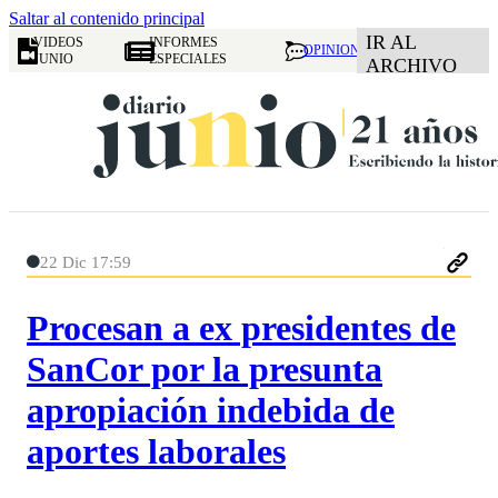
Saltar al contenido principal
IR AL
VIDEOS
INFORMES
OPINION
JUNIO
ESPECIALES
ARCHIVO
22 Dic 17:59
Procesan a ex presidentes de
SanCor por la presunta
apropiación indebida de
aportes laborales