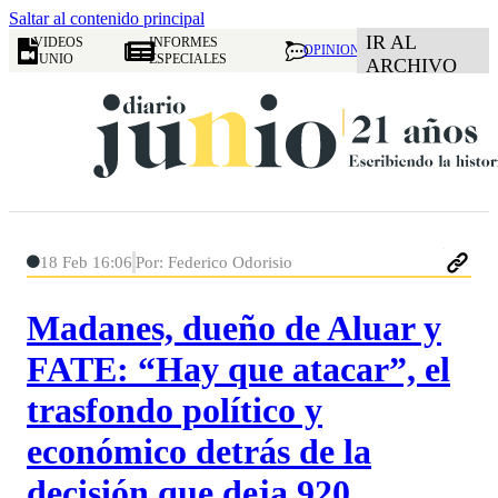
Saltar al contenido principal
IR AL
VIDEOS
INFORMES
OPINION
JUNIO
ESPECIALES
ARCHIVO
18 Feb 16:06
Por: Federico Odorisio
Madanes, dueño de Aluar y
FATE: “Hay que atacar”, el
trasfondo político y
económico detrás de la
decisión que deja 920