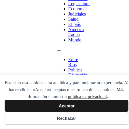
Legislaltura
Economía
¡Ponete en contacto!
Judiciales
Salud
El país
América
Latina
Mundo
Escribe aquí abajo lo que desees buscar
luego presiona el botón "buscar"
Buscar
Buscar
Entre
O bien prueba
Ríos
Buscar en el archivo
Política
Educación
Legislaltura
Este sitio usa cookies para analítica y para mejorar tu experiencia. Al
Economía
hacer clic en «Aceptar» aceptas nuestro uso de las cookies. Más
Judiciales
Salud
información en nuestra
política de privacidad
.
El país
Aceptar
América
Latina
Mundo
Rechazar
Secciones