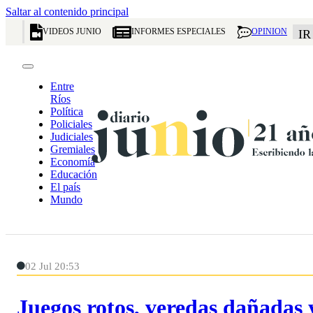
Saltar al contenido principal
VIDEOS JUNIO
INFORMES ESPECIALES
OPINION
IR
Entre
Ríos
Política
Policiales
Judiciales
Gremiales
Economía
Educación
El país
Mundo
02 Jul 20:53
Juegos rotos, veredas dañadas 