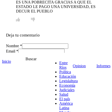
ES UNA POBRECITA GRACIAS A QUE EL
ESTADO LE PAGO UNA UNIVERSIDAD, ES
DECUR EL PUEBLO
Deja tu comentario
Nombre *
Email *
Comentario
*
Buscar
Inicio
Entre
Opinion
Informes
Ríos
Política
Educación
Legislaltura
Economía
Judiciales
Salud
El país
América
Latina