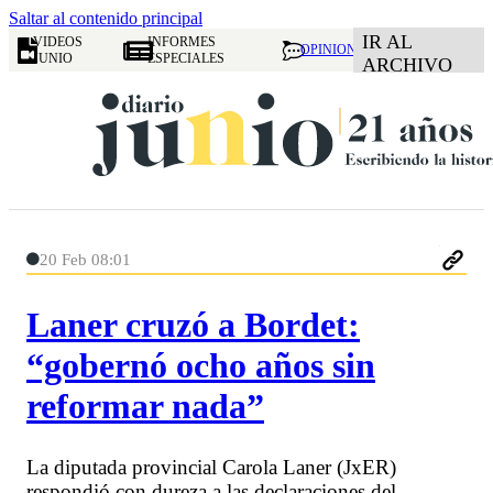
Saltar al contenido principal
IR AL
VIDEOS
INFORMES
OPINION
JUNIO
ESPECIALES
ARCHIVO
20 Feb 08:01
Laner cruzó a Bordet:
“gobernó ocho años sin
reformar nada”
La diputada provincial Carola Laner (JxER)
respondió con dureza a las declaraciones del