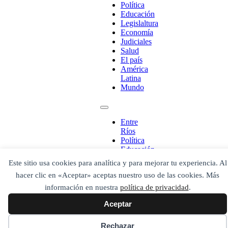
Política
Educación
Legislaltura
Economía
Judiciales
Salud
El país
América
Latina
Mundo
¡Ponete en contacto!
Entre
Ríos
Política
Educación
Legislaltura
Este sitio usa cookies para analítica y para mejorar tu experiencia. Al
Escribe aquí abajo lo que desees buscar
Economía
luego presiona el botón "buscar"
hacer clic en «Aceptar» aceptas nuestro uso de las cookies. Más
Judiciales
Buscar
Buscar
Salud
información en nuestra
política de privacidad
.
O bien prueba
El país
Buscar en el archivo
Aceptar
América
Latina
Mundo
Rechazar