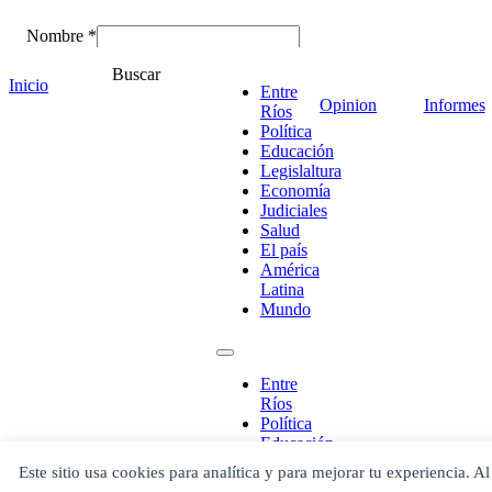
Nombre *
Email *
Buscar
Comentario
*
Inicio
Entre
Opinion
Informes
Ríos
Política
Educación
Legislaltura
Economía
Judiciales
Salud
El país
América
Latina
Mundo
¡Ponete en contacto!
Entre
Ríos
Política
Educación
Legislaltura
Este sitio usa cookies para analítica y para mejorar tu experiencia. Al
Economía