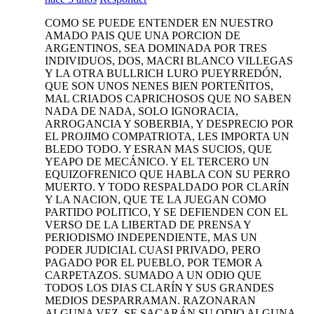
COMO SE PUEDE ENTENDER EN NUESTRO
AMADO PAIS QUE UNA PORCION DE
ARGENTINOS, SEA DOMINADA POR TRES
INDIVIDUOS, DOS, MACRI BLANCO VILLEGAS
Y LA OTRA BULLRICH LURO PUEYRREDÓN,
QUE SON UNOS NENES BIEN PORTEÑITOS,
MAL CRIADOS CAPRICHOSOS QUE NO SABEN
NADA DE NADA, SOLO IGNORACIA,
ARROGANCIA Y SOBERBIA, Y DESPRECIO POR
EL PROJIMO COMPATRIOTA, LES IMPORTA UN
BLEDO TODO. Y ESRAN MAS SUCIOS, QUE
YEAPO DE MECÁNICO. Y EL TERCERO UN
EQUIZOFRENICO QUE HABLA CON SU PERRO
MUERTO. Y TODO RESPALDADO POR CLARÍN
Y LA NACION, QUE TE LA JUEGAN COMO
PARTIDO POLITICO, Y SE DEFIENDEN CON EL
VERSO DE LA LIBERTAD DE PRENSA Y
PERIODISMO INDEPENDIENTE, MAS UN
PODER JUDICIAL CUASI PRIVADO, PERO
PAGADO POR EL PUEBLO, POR TEMOR A
CARPETAZOS. SUMADO A UN ODIO QUE
TODOS LOS DIAS CLARÍN Y SUS GRANDES
MEDIOS DESPARRAMAN. RAZONARAN
ALGUNA VEZ. SE SACARÁN SU ODIO ALGUNA