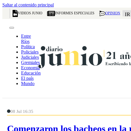
Saltar al contenido principal
VIDEOS JUNIO
INFORMES ESPECIALES
OPINION
IR
Entre
Ríos
Política
Policiales
Judiciales
Gremiales
Economía
Educación
El país
Mundo
08 Jul 16:35
Comenzaron los bacheos en la 