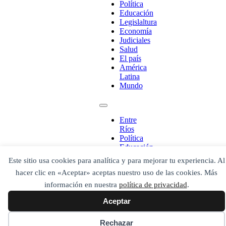
Política
Educación
Legislaltura
Economía
Judiciales
Salud
El país
América
Latina
Mundo
¡Ponete en contacto!
Entre
Ríos
Política
Educación
Escribe aquí abajo lo que desees buscar
Legislaltura
Este sitio usa cookies para analítica y para mejorar tu experiencia. Al
luego presiona el botón "buscar"
Economía
Buscar
hacer clic en «Aceptar» aceptas nuestro uso de las cookies. Más
Buscar
Judiciales
O bien prueba
Salud
información en nuestra
política de privacidad
.
Buscar en el archivo
El país
Aceptar
América
Latina
Mundo
Rechazar