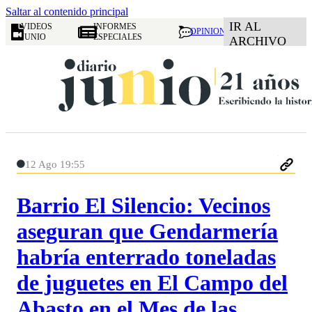
Saltar al contenido principal
IR AL
VIDEOS
INFORMES
OPINION
JUNIO
ESPECIALES
ARCHIVO
12 Ago 19:55
Barrio El Silencio: Vecinos
aseguran que Gendarmería
habría enterrado toneladas
de juguetes en El Campo del
Abasto en el Mes de las