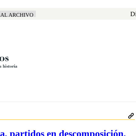
Di
 AL ARCHIVO
a, partidos en descomposición,