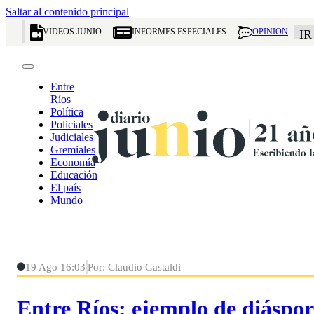
Saltar al contenido principal
VIDEOS JUNIO
INFORMES ESPECIALES
OPINION
IR
Entre
Ríos
Política
Policiales
Judiciales
Gremiales
Economía
Educación
El país
Mundo
19 Ago 16:03
Por: Claudio Gastaldi
Entre Ríos: ejemplo de diáspor