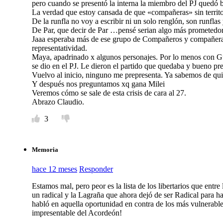
pero cuando se presentó la interna la miembro del PJ quedó bi
La verdad que estoy cansada de que «compañeras» sin territori
De la runfla no voy a escribir ni un solo renglón, son runfla
De Par, que decir de Par …pensé serian algo más prometedor. 
Jaaa esperaba más de ese grupo de Compañeros y compañeras,
representatividad.
Maya, apadrinado x algunos personajes. Por lo menos con Gu
se dio en el PJ. Le dieron el partido que quedaba y bueno prese
Vuelvo al inicio, ninguno me prepresenta. Ya sabemos de quié
Y después nos preguntamos xq gana Milei
Veremos cómo se sale de esta crisis de cara al 27.
Abrazo Claudio.
3
Memoria
hace 12 meses
Responder
Estamos mal, pero peor es la lista de los libertarios que ent
un radical y la Lagraña que ahora dejó de ser Radical para h
habló en aquella oportunidad en contra de los más vulnerabl
impresentable del Acordeón!