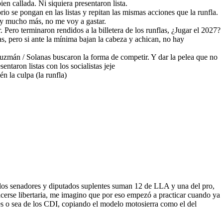
en callada. Ni siquiera presentaron lista.
o se pongan en las listas y repitan las mismas acciones que la runfla.
s y mucho más, no me voy a gastar.
Pero terminaron rendidos a la billetera de los runflas, ¿Jugar el 2027?
 pero si ante la mínima bajan la cabeza y achican, no hay
zmán / Solanas buscaron la forma de competir. Y dar la pelea que no
ntaron listas con los socialistas jeje
n la culpa (la runfla)
re los senadores y diputados suplentes suman 12 de LLA y una del pro,
acerse libertaria, me imagino que por eso empezó a practicar cuando ya
es o sea de los CDI, copiando el modelo motosierra como el del