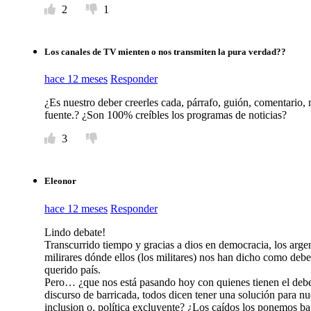
2
1
Los canales de TV mienten o nos transmiten la pura verdad??
hace 12 meses
Responder
¿Es nuestro deber creerles cada, párrafo, guión, comentario, 
fuente.? ¿Son 100% creíbles los programas de noticias?
3
Eleonor
hace 12 meses
Responder
Lindo debate!
Transcurrido tiempo y gracias a dios en democracia, los argen
milirares dónde ellos (los militares) nos han dicho como de
querido país.
Pero… ¿que nos está pasando hoy con quienes tienen el deber
discurso de barricada, todos dicen tener una solución para nu
inclusion o, política excluyente? ¿Los caídos los ponemos b