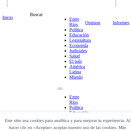
Buscar
Inicio
Entre
Opinion
Informes
Ríos
Política
Educación
Legislaltura
Economía
Judiciales
¡Ponete en contacto!
Salud
El país
América
Latina
Mundo
Escribe aquí abajo lo que desees buscar
luego presiona el botón "buscar"
Buscar
Buscar
Entre
O bien prueba
Ríos
Buscar en el archivo
Política
Educación
Legislaltura
Este sitio usa cookies para analítica y para mejorar tu experiencia. Al
Economía
hacer clic en «Aceptar» aceptas nuestro uso de las cookies. Más
Judiciales