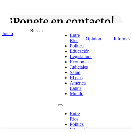
¡Ponete en contacto!
Buscar
Inicio
Entre
Opinion
Informes
Ríos
Política
Escribe aquí abajo lo que desees buscar
Educación
luego presiona el botón "buscar"
Legislaltura
Buscar
Buscar
Economía
O bien prueba
Judiciales
Buscar en el archivo
Salud
El país
América
Latina
Mundo
Entre
Ríos
Política
Educación