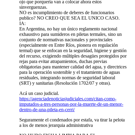
ojo que porquería van a colocar ahora estos
sinverguenzas.
NO es incumplimiento de deberes de funcionarios
publico? NO CREO QUE SEA EL UNICO CASO.
IA:
En Argentina, no hay un único reglamento nacional
exhaustivo para sumideros en piletas termales, sino un
conjunto de normativas nacionales y provinciales
(especialmente en Entre Ríos, pionera en regulación
termal) que se enfocan en la seguridad, higiene y gestión
del recurso, exigiendo múltiples desagües protegidos por
rejas para evitar atrapamientos, duchas previas
obligatorias para mantener calidad del agua, y directrices
para la operación sostenible y el tratamiento de aguas
residuales, integrando normas de seguridad laboral
(SRT) y sanitarias (Resolución 1702/07 y otras).
Acá un caso judicial.
https://agenciadenoticiasjudiciales.com/citan-como-
imputados-a-tres-personas-por-la-muerte-de-un-menor-
dentro-de-una-pileta-en-cerri/
Seguramente el condenados por estafa, va tirar la pelota
a los de menos jerarquia administrativa