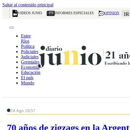
Saltar al contenido principal
VIDEOS JUNIO
INFORMES ESPECIALES
OPINION
IR
Entre
Ríos
Política
Policiales
Judiciales
Gremiales
Economía
Educación
El país
Mundo
24 Ago 10:57
70 años de zigzags en la Argent