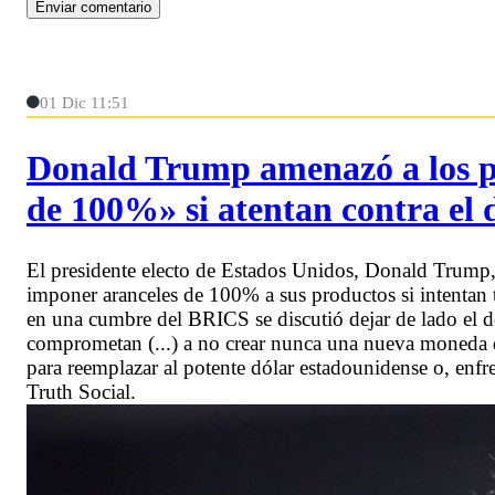
01 Dic 11:51
Donald Trump amenazó a los p
de 100%» si atentan contra el 
El presidente electo de Estados Unidos, Donald Trump
imponer aranceles de 100% a sus productos si intentan
en una cumbre del BRICS se discutió dejar de lado el d
comprometan (...) a no crear nunca una nueva moneda 
para reemplazar al potente dólar estadounidense o, en
Truth Social.