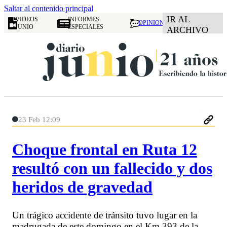
Saltar al contenido principal
IR AL
VIDEOS
INFORMES
OPINION
JUNIO
ESPECIALES
ARCHIVO
23 Feb 12:09
Choque frontal en Ruta 12
resultó con un fallecido y dos
heridos de gravedad
Un trágico accidente de tránsito tuvo lugar en la
madrugada de este domingo en el Km 393 de la