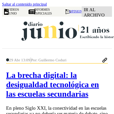
Saltar al contenido principal
IR AL
VIDEOS
INFORMES
OPINION
JUNIO
ESPECIALES
ARCHIVO
29 Abr 13:09
Por: Guillermo Coduri
La brecha digital: la
desigualdad tecnológica en
las escuelas secundarias
En pleno Siglo XXI, la conectividad en las escuelas
secundarias ya no debería ser materia de debate, sino