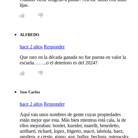
lijas.
ALFREDO
hace 2 años
Responder
Que raro en la década ganada no fue puesta en valor la
escuela……..o el deterioro es del 2024?
Jose Carlos
hace 2 años
Responder
Aquí van unos nombres de gente cuyas propiedades
están mejor que esta. Más bien mientras está caía, la de
ellos mejoraban: bordet, kueider, marelli, benedetto,
urribarri, richard, lopez, frigerio, macri, labriola, baez,
aguilera, e.cresto, giano, gay, ballay, bechara, ostrowsky,