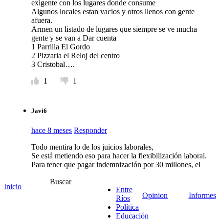
exigente con los lugares donde consume
Algunos locales estan vacios y otros llenos con gente
afuera.
Armen un listado de lugares que siempre se ve mucha
gente y se van a Dar cuenta
1 Parrilla El Gordo
2 Pizzaria el Reloj del centro
3 Cristobal….
1
1
Javi6
hace 8 meses
Responder
Todo mentira lo de los juicios laborales,
Se está metiendo eso para hacer la flexibilización laboral.
Para tener que pagar indemnización por 30 millones, el
trabajador tiene que tener como 20 años de antigüedad.
Buscar
Háganse cargo de que votaron NEOLIBERASMO.
Inicio
Entre
Nefasto
Opinion
Informes
Ríos
Política
7
2
Educación