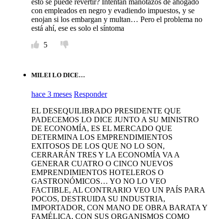
esto se puede revertir? Intentan manotazos de ahogado
con empleados en negro y evadiendo impuestos, y se
enojan si los embargan y multan… Pero el problema no
está ahí, ese es solo el síntoma
5
MILEI LO DICE…
hace 3 meses
Responder
EL DESEQUILIBRADO PRESIDENTE QUE
PADECEMOS LO DICE JUNTO A SU MINISTRO
DE ECONOMÍA, ES EL MERCADO QUE
DETERMINA LOS EMPRENDIMIENTOS
EXITOSOS DE LOS QUE NO LO SON,
CERRARÁN TRES Y LA ECONOMÍA VA A
GENERAR CUATRO O CINCO NUEVOS
EMPRENDIMIENTOS HOTELEROS O
GASTRONÓMICOS… YO NO LO VEO
FACTIBLE, AL CONTRARIO VEO UN PAÍS PARA
POCOS, DESTRUIDA SU INDUSTRIA,
IMPORTADOR, CON MANO DE OBRA BARATA Y
FAMÉLICA, CON SUS ORGANISMOS COMO