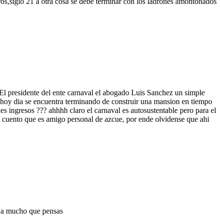
os,siglo 21 a otra cosa se debe terminar con los ladrones amontonados
. El presidente del ente carnaval el abogado Luis Sanchez un simple
o) hoy dia se encuentra terminando de construir una mansion en tiempo
s ingresos ??? ahhhh claro el carnaval es autosustentable pero para el
 cuento que es amigo personal de azcue, por ende olvidense que ahi
eja mucho que pensas