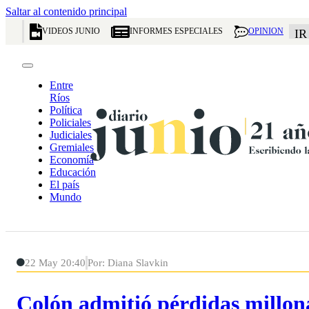
Saltar al contenido principal
VIDEOS JUNIO
INFORMES ESPECIALES
OPINION
IR
Entre
Ríos
Política
Policiales
Judiciales
Gremiales
Economía
Educación
El país
Mundo
22 May 20:40
Por: Diana Slavkin
Colón admitió pérdidas millona