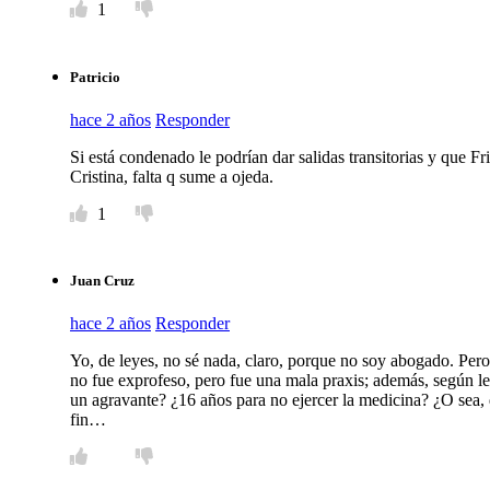
1
Patricio
hace 2 años
Responder
Si está condenado le podrían dar salidas transitorias y que Fr
Cristina, falta q sume a ojeda.
1
Juan Cruz
hace 2 años
Responder
Yo, de leyes, no sé nada, claro, porque no soy abogado. Pe
no fue exprofeso, pero fue una mala praxis; además, según leí 
un agravante? ¿16 años para no ejercer la medicina? ¿O sea,
fin…