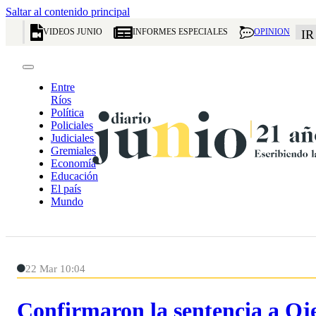
Saltar al contenido principal
VIDEOS JUNIO
INFORMES ESPECIALES
OPINION
IR
Entre
Ríos
Política
Policiales
Judiciales
Gremiales
Economía
Educación
El país
Mundo
22 Mar 10:04
Confirmaron la sentencia a Oje