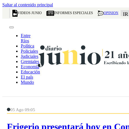
Saltar al contenido principal
VIDEOS JUNIO
INFORMES ESPECIALES
OPINION
IR
Entre
Ríos
Política
Policiales
Judiciales
Gremiales
Economía
Educación
El país
Mundo
05 Ago 09:05
Frigerio presentará hoy en Co