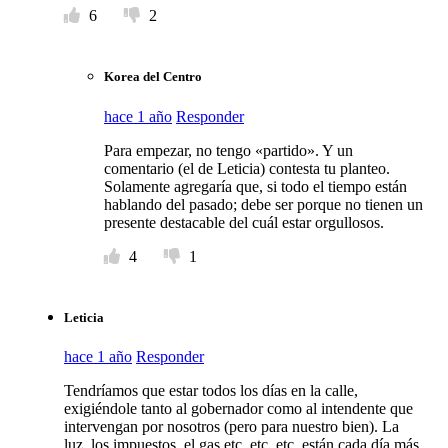
6
2
Korea del Centro
hace 1 año
Responder
Para empezar, no tengo «partido». Y un
comentario (el de Leticia) contesta tu planteo.
Solamente agregaría que, si todo el tiempo están
hablando del pasado; debe ser porque no tienen un
presente destacable del cuál estar orgullosos.
4
1
Leticia
hace 1 año
Responder
Tendríamos que estar todos los días en la calle,
exigiéndole tanto al gobernador como al intendente que
intervengan por nosotros (pero para nuestro bien). La
luz, los impuestos, el gas,etc, etc, etc, están cada día más