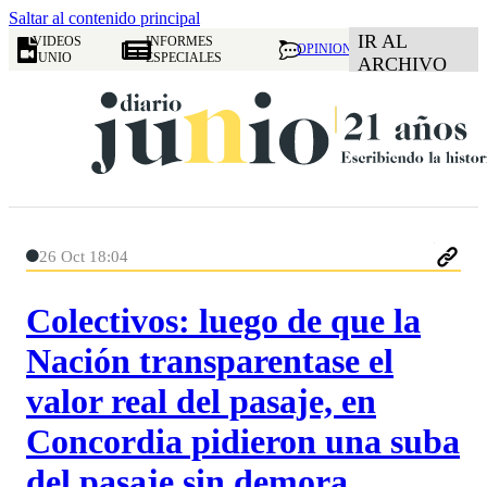
Saltar al contenido principal
IR AL
VIDEOS
INFORMES
OPINION
JUNIO
ESPECIALES
ARCHIVO
26 Oct 18:04
Colectivos: luego de que la
Nación transparentase el
valor real del pasaje, en
Concordia pidieron una suba
del pasaje sin demora