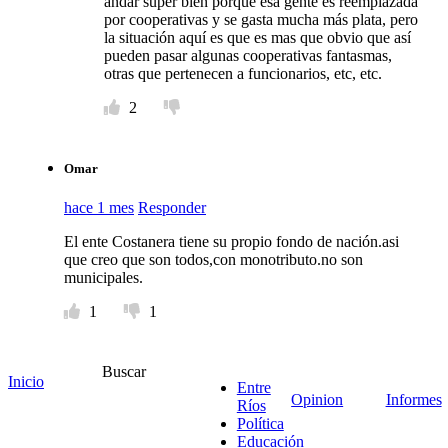
andar super bien porque esa gente es reemplazada
por cooperativas y se gasta mucha más plata, pero
la situación aquí es que es mas que obvio que así
pueden pasar algunas cooperativas fantasmas,
otras que pertenecen a funcionarios, etc, etc.
2
Omar
hace 1 mes
Responder
El ente Costanera tiene su propio fondo de nación.asi
que creo que son todos,con monotributo.no son
municipales.
1
1
Buscar
Ciudadano
Inicio
Entre
Opinion
Informes
Ríos
hace 1 mes
Responder
Política
Educación
Montaña de juicios, y millonarios, que deberemos pagar