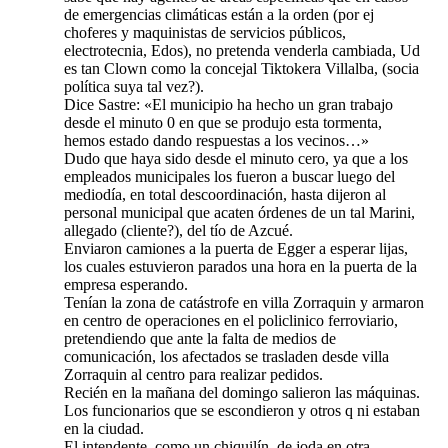
de emergencias climáticas están a la orden (por ej
choferes y maquinistas de servicios públicos,
electrotecnia, Edos), no pretenda venderla cambiada, Ud
es tan Clown como la concejal Tiktokera Villalba, (socia
política suya tal vez?).
Dice Sastre: «El municipio ha hecho un gran trabajo
desde el minuto 0 en que se produjo esta tormenta,
hemos estado dando respuestas a los vecinos…»
Dudo que haya sido desde el minuto cero, ya que a los
empleados municipales los fueron a buscar luego del
mediodía, en total descoordinación, hasta dijeron al
personal municipal que acaten órdenes de un tal Marini,
allegado (cliente?), del tío de Azcué.
Enviaron camiones a la puerta de Egger a esperar lijas,
los cuales estuvieron parados una hora en la puerta de la
empresa esperando.
Tenían la zona de catástrofe en villa Zorraquin y armaron
en centro de operaciones en el policlinico ferroviario,
pretendiendo que ante la falta de medios de
comunicación, los afectados se trasladen desde villa
Zorraquin al centro para realizar pedidos.
Recién en la mañana del domingo salieron las máquinas.
Los funcionarios que se escondieron y otros q ni estaban
en la ciudad.
El intendente, como un chiquilín, de joda en otra