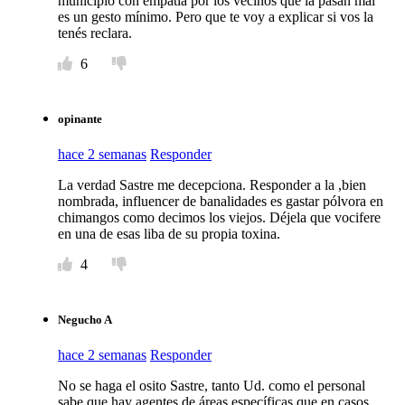
municipio con empatía por los vecinos que la pasan mal
es un gesto mínimo. Pero que te voy a explicar si vos la
tenés reclara.
6
opinante
hace 2 semanas
Responder
La verdad Sastre me decepciona. Responder a la ,bien
nombrada, influencer de banalidades es gastar pólvora en
chimangos como decimos los viejos. Déjela que vocifere
en una de esas liba de su propia toxina.
4
Negucho A
hace 2 semanas
Responder
No se haga el osito Sastre, tanto Ud. como el personal
sabe que hay agentes de áreas específicas que en casos