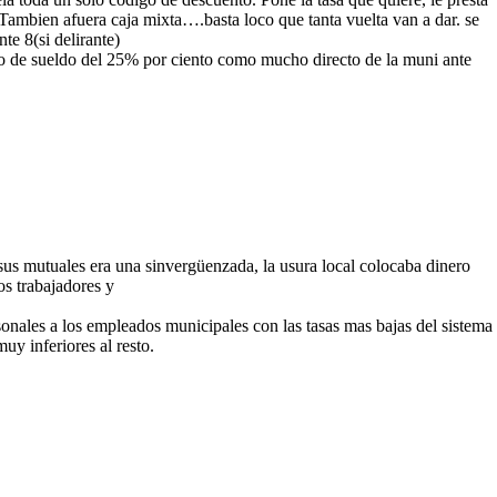
 tTambien afuera caja mixta….basta loco que tanta vuelta van a dar. se
te 8(si delirante)
to de sueldo del 25% por ciento como mucho directo de la muni ante
us mutuales era una sinvergüenzada, la usura local colocaba dinero
os trabajadores y
sonales a los empleados municipales con las tasas mas bajas del sistema
uy inferiores al resto.