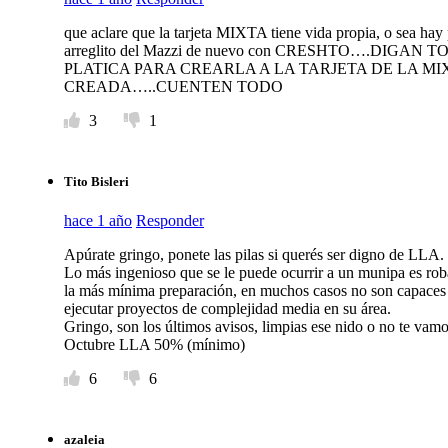
que aclare que la tarjeta MIXTA tiene vida propia, o sea hay 
arreglito del Mazzi de nuevo con CRESHTO….DIG
PLATICA PARA CREARLA A LA TARJETA DE LA MI
CREADA…..CUENTEN TODO
3
1
Tito Bisleri
hace 1 año
Responder
Apúrate gringo, ponete las pilas si querés ser digno de LLA
Lo más ingenioso que se le puede ocurrir a un munipa es roba
la más mínima preparación, en muchos casos no son capaces
ejecutar proyectos de complejidad media en su área.
Gringo, son los últimos avisos, limpias ese nido o no te vamos 
Octubre LLA 50% (mínimo)
6
6
azaleia