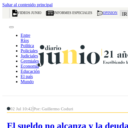
Saltar al contenido principal
VIDEOS JUNIO
INFORMES ESPECIALES
OPINION
IR
Entre
Ríos
Política
Policiales
Judiciales
Gremiales
Economía
Educación
El país
Mundo
02 Jul 10:42
Por: Guillermo Coduri
El sueldo no alcanza y la deud