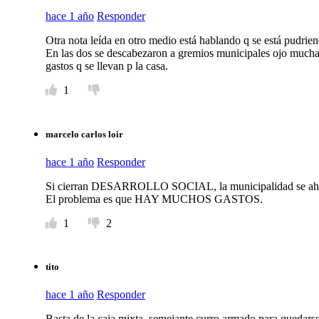
hace 1 año
Responder
Otra nota leída en otro medio está hablando q se está pudrie
En las dos se descabezaron a gremios municipales ojo mucha
gastos q se llevan p la casa.
1
marcelo carlos loir
hace 1 año
Responder
Si cierran DESARROLLO SOCIAL, la municipalidad se ahorr
El problema es que HAY MUCHOS GASTOS.
1
2
tito
hace 1 año
Responder
Basta de la caja mixta, semejante curro armado para quedarsel