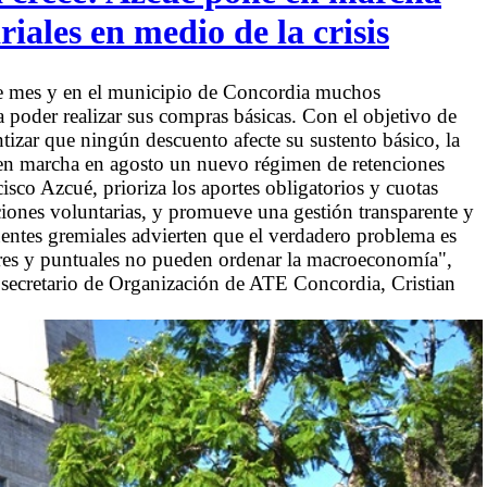
iales en medio de la crisis
de mes y en el municipio de Concordia muchos
a poder realizar sus compras básicas. Con el objetivo de
ntizar que ningún descuento afecte su sustento básico, la
en marcha en agosto un nuevo régimen de retenciones
isco Azcué, prioriza los aportes obligatorios y cuotas
nciones voluntarias, y promueve una gestión transparente y
uentes gremiales advierten que el verdadero problema es
lares y puntuales no pueden ordenar la macroeconomía",
ecretario de Organización de ATE Concordia, Cristian