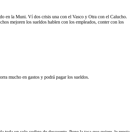
ndo en la Muni. Ví dos crisis una con el Vasco y Otra con el Calucho.
chos mejoren los sueldos hablen con los empleados, conter con los
a mucho en gastos y podrá pagar los sueldos.
a toda un solo codigo de descuento. Pone la tasa que quiere, le presta