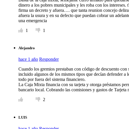
dinero a los pobres municipales y les roba con los intereses.
firma un decreto y afuera…. que tanta reunion concejo deliran
afuera la usura y en su defecto que puedan cobrar un adelan
una emergencia
1
1
Alejandro
hace 1 año
Responder
Cuando los gremios prestaban con código de descuento con s
incluido algunos de los mismos tipos que decían defender a l
todo por fuera del sistema financiero.
La Caja Mixta financia con su tarjeta y otorga préstamos per
bancario local. Cobrando las comisiones y gastos de Tarjeta m
2
LUIS
hace 1 año
Responder