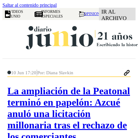
Saltar al contenido principal
IR AL
VIDEOS
INFORMES
OPINION
JUNIO
ESPECIALES
ARCHIVO
10 Jun 17:20
Por: Diana Slavkin
La ampliación de la Peatonal
terminó en papelón: Azcué
anuló una licitación
millonaria tras el rechazo de
los comerciantes