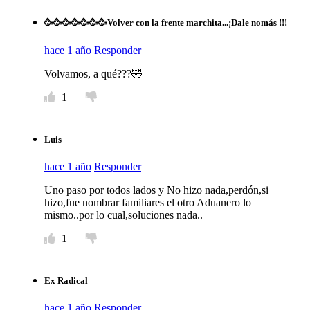
🥳🥳🥳🥳🥳🥳🥳Volver con la frente marchita...¡Dale nomás !!!
hace 1 año
Responder
Volvamos, a qué???🤣
1
Luis
hace 1 año
Responder
Uno paso por todos lados y No hizo nada,perdón,si
hizo,fue nombrar familiares el otro Aduanero lo
mismo..por lo cual,soluciones nada..
1
Ex Radical
hace 1 año
Responder