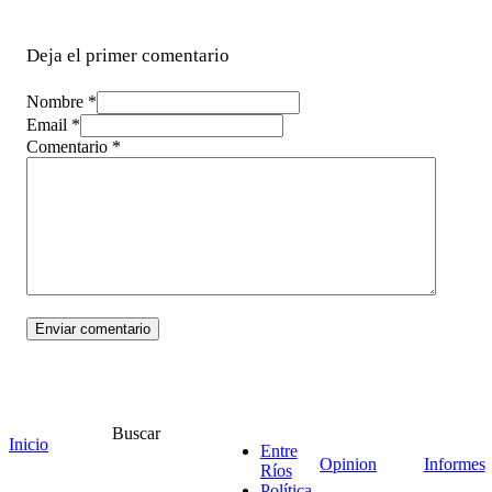
Deja el primer comentario
Nombre *
Email *
Comentario
*
Buscar
Inicio
¡Ponete en contacto!
Entre
Opinion
Informes
Ríos
Política