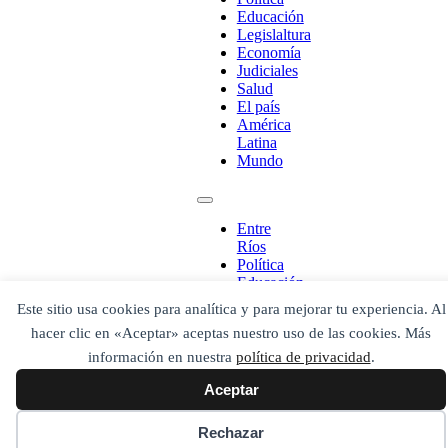
Educación
Legislaltura
Economía
Escribe aquí abajo lo que desees buscar
Judiciales
luego presiona el botón "buscar"
Salud
Buscar
Buscar
El país
O bien prueba
América
Buscar en el archivo
Latina
Mundo
Entre
Ríos
Política
Educación
Legislaltura
Este sitio usa cookies para analítica y para mejorar tu experiencia. Al
Economía
hacer clic en «Aceptar» aceptas nuestro uso de las cookies. Más
Judiciales
Salud
información en nuestra
política de privacidad
.
El país
Aceptar
América
Latina
Mundo
Rechazar