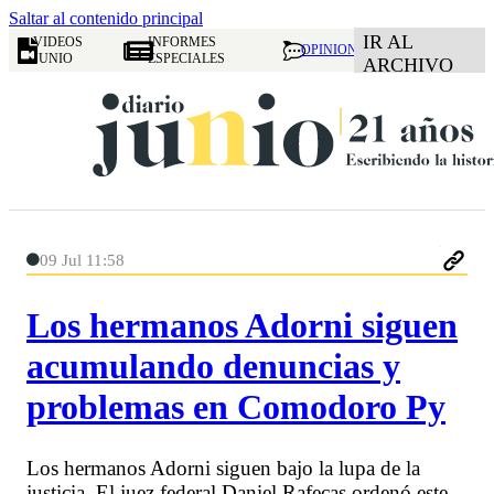
Saltar al contenido principal
IR AL
VIDEOS
INFORMES
OPINION
JUNIO
ESPECIALES
ARCHIVO
09 Jul 11:58
Los hermanos Adorni siguen
acumulando denuncias y
problemas en Comodoro Py
Los hermanos Adorni siguen bajo la lupa de la
justicia. El juez federal Daniel Rafecas ordenó este