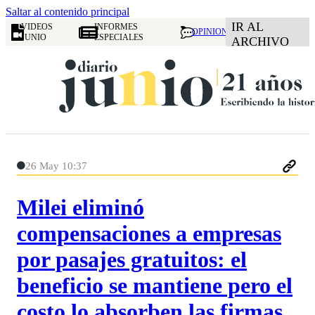
Saltar al contenido principal
IR AL
VIDEOS
INFORMES
OPINION
JUNIO
ESPECIALES
ARCHIVO
26 May 10:37
Milei eliminó
compensaciones a empresas
por pasajes gratuitos: el
beneficio se mantiene pero el
costo lo absorben las firmas