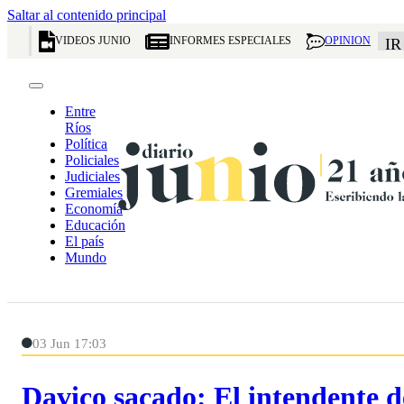
Saltar al contenido principal
VIDEOS JUNIO
INFORMES ESPECIALES
OPINION
IR
Entre
Ríos
Política
Policiales
Judiciales
Gremiales
Economía
Educación
El país
Mundo
03 Jun 17:03
Davico sacado: El intendente d