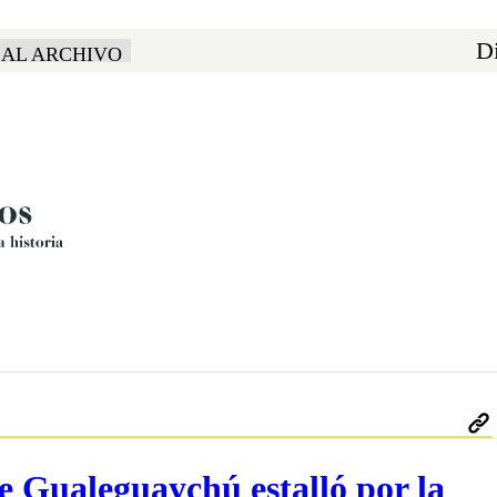
Di
 AL ARCHIVO
e Gualeguaychú estalló por la