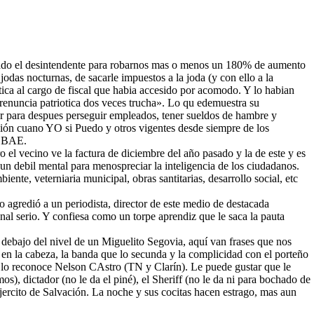
tado el desintendente para robarnos mas o menos un 180% de aumento
jodas nocturnas, de sacarle impuestos a la joda (y con ello a la
tica al cargo de fiscal que habia accesido por acomodo. Y lo habian
«renuncia patriotica dos veces trucha». Lo qu edemuestra su
or para despues perseguir empleados, tener sueldos de hambre y
ción cuano YO si Puedo y otros vigentes desde siempre de los
FOBAE.
 el vecino ve la factura de diciembre del año pasado y la de este y es
n debil mental para menospreciar la inteligencia de los ciudadanos.
ente, veterniaria municipal, obras santitarias, desarrollo social, etc
o agredió a un periodista, director de este medio de destacada
al serio. Y confiesa como un torpe aprendiz que le saca la pauta
ebajo del nivel de un Miguelito Segovia, aquí van frases que nos
 en la cabeza, la banda que lo secunda y la complicidad con el porteño
ta lo reconoce Nelson CAstro (TN y Clarín). Le puede gustar que le
os), dictador (no le da el piné), el Sheriff (no le da ni para bochado de
Ejercito de Salvación. La noche y sus cocitas hacen estrago, mas aun