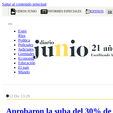
Saltar al contenido principal
VIDEOS JUNIO
INFORMES ESPECIALES
OPINION
IR
Entre
Ríos
Política
Policiales
Judiciales
Gremiales
Economía
Educación
El país
Mundo
12 Dic 13:29
Aprobaron la suba del 30% de l