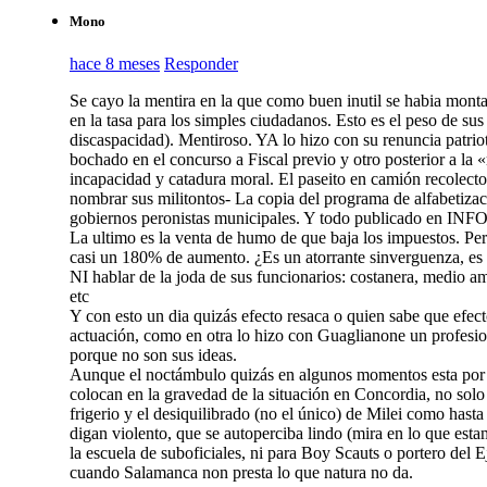
Mono
hace 8 meses
Responder
Se cayo la mentira en la que como buen inutil se habia mon
en la tasa para los simples ciudadanos. Esto es el peso de sus 
discaspacidad). Mentiroso. YA lo hizo con su renuncia patrio
bochado en el concurso a Fiscal previo y otro posterior a la 
incapacidad y catadura moral. El paseito en camión recolect
nombrar sus militontos- La copia del programa de alfabetiza
gobiernos peronistas municipales. Y todo publicado en IN
La ultimo es la venta de humo de que baja los impuestos. Pero
casi un 180% de aumento. ¿Es un atorrante sinverguenza, es u
NI hablar de la joda de sus funcionarios: costanera, medio ambi
etc
Y con esto un dia quizás efecto resaca o quien sabe que efect
actuación, como en otra lo hizo con Guaglianone un profesion
porque no son sus ideas.
Aunque el noctámbulo quizás en algunos momentos esta por d
colocan en la gravedad de la situación en Concordia, no solo
frigerio y el desiquilibrado (no el único) de Milei como has
digan violento, que se autoperciba lindo (mira en lo que estam
la escuela de suboficiales, ni para Boy Scauts o portero del 
cuando Salamanca non presta lo que natura no da.