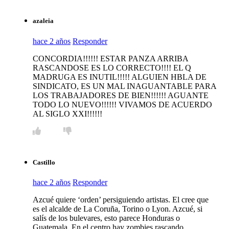
azaleia
hace 2 años
Responder
CONCORDIA!!!!!! ESTAR PANZA ARRIBA
RASCANDOSE ES LO CORRECTO!!!! EL Q
MADRUGA ES INUTIL!!!!! ALGUIEN HBLA DE
SINDICATO, ES UN MAL INAGUANTABLE PARA
LOS TRABAJADORES DE BIEN!!!!!! AGUANTE
TODO LO NUEVO!!!!!! VIVAMOS DE ACUERDO
AL SIGLO XXI!!!!!!
Castillo
hace 2 años
Responder
Azcué quiere ‘orden’ persiguiendo artistas. El cree que
es el alcalde de La Coruña, Torino o Lyon. Azcué, si
salís de los bulevares, esto parece Honduras o
Guatemala. En el centro hay zombies rascando