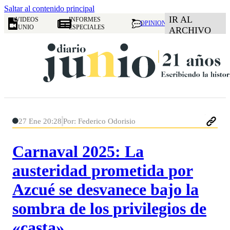
Saltar al contenido principal
IR AL
VIDEOS
INFORMES
OPINION
JUNIO
ESPECIALES
ARCHIVO
27 Ene 20:28
Por: Federico Odorisio
Carnaval 2025: La
austeridad prometida por
Azcué se desvanece bajo la
sombra de los privilegios de
«casta»