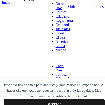
Inicio
Entre
Opinion
Informes
Ríos
Política
Educación
Legislaltura
Economía
¡Ponete en contacto!
Judiciales
Salud
El país
América
Latina
Mundo
Escribe aquí abajo lo que desees buscar
luego presiona el botón "buscar"
Buscar
Buscar
Entre
O bien prueba
Ríos
Buscar en el archivo
Política
Educación
Legislaltura
Este sitio usa cookies para analítica y para mejorar tu experiencia. Al
Economía
hacer clic en «Aceptar» aceptas nuestro uso de las cookies. Más
Judiciales
Salud
información en nuestra
política de privacidad
.
El país
Aceptar
América