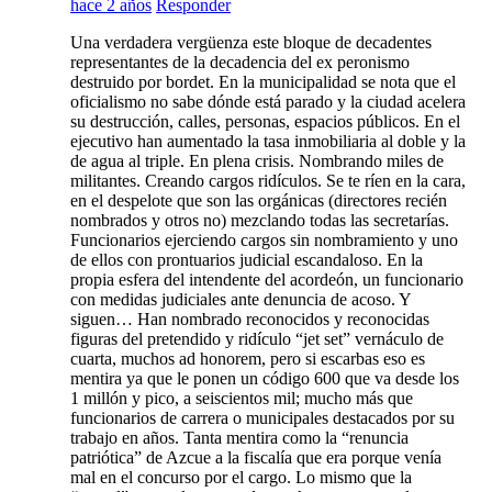
hace 2 años
Responder
Una verdadera vergüenza este bloque de decadentes
representantes de la decadencia del ex peronismo
destruido por bordet. En la municipalidad se nota que el
oficialismo no sabe dónde está parado y la ciudad acelera
su destrucción, calles, personas, espacios públicos. En el
ejecutivo han aumentado la tasa inmobiliaria al doble y la
de agua al triple. En plena crisis. Nombrando miles de
militantes. Creando cargos ridículos. Se te ríen en la cara,
en el despelote que son las orgánicas (directores recién
nombrados y otros no) mezclando todas las secretarías.
Funcionarios ejerciendo cargos sin nombramiento y uno
de ellos con prontuarios judicial escandaloso. En la
propia esfera del intendente del acordeón, un funcionario
con medidas judiciales ante denuncia de acoso. Y
siguen… Han nombrado reconocidos y reconocidas
figuras del pretendido y ridículo “jet set” vernáculo de
cuarta, muchos ad honorem, pero si escarbas eso es
mentira ya que le ponen un código 600 que va desde los
1 millón y pico, a seiscientos mil; mucho más que
funcionarios de carrera o municipales destacados por su
trabajo en años. Tanta mentira como la “renuncia
patriótica” de Azcue a la fiscalía que era porque venía
mal en el concurso por el cargo. Lo mismo que la