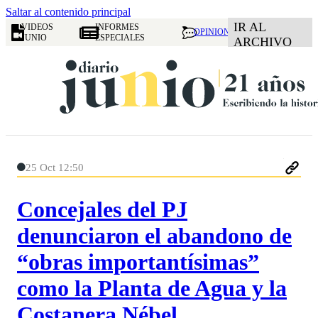
Saltar al contenido principal
IR AL
VIDEOS
INFORMES
OPINION
JUNIO
ESPECIALES
ARCHIVO
25 Oct 12:50
Concejales del PJ
denunciaron el abandono de
“obras importantísimas”
como la Planta de Agua y la
Costanera Nébel