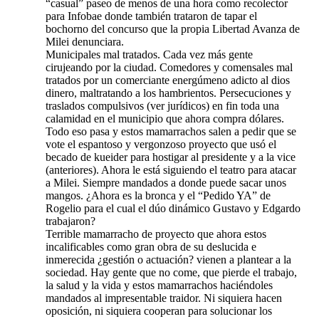
“casual” paseo de menos de una hora como recolector
para Infobae donde también trataron de tapar el
bochorno del concurso que la propia Libertad Avanza de
Milei denunciara.
Municipales mal tratados. Cada vez más gente
cirujeando por la ciudad. Comedores y comensales mal
tratados por un comerciante energúmeno adicto al dios
dinero, maltratando a los hambrientos. Persecuciones y
traslados compulsivos (ver jurídicos) en fin toda una
calamidad en el municipio que ahora compra dólares.
Todo eso pasa y estos mamarrachos salen a pedir que se
vote el espantoso y vergonzoso proyecto que usó el
becado de kueider para hostigar al presidente y a la vice
(anteriores). Ahora le está siguiendo el teatro para atacar
a Milei. Siempre mandados a donde puede sacar unos
mangos. ¿Ahora es la bronca y el “Pedido YA” de
Rogelio para el cual el dúo dinámico Gustavo y Edgardo
trabajaron?
Terrible mamarracho de proyecto que ahora estos
incalificables como gran obra de su deslucida e
inmerecida ¿gestión o actuación? vienen a plantear a la
sociedad. Hay gente que no come, que pierde el trabajo,
la salud y la vida y estos mamarrachos haciéndoles
mandados al impresentable traidor. Ni siquiera hacen
oposición, ni siquiera cooperan para solucionar los