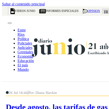
Saltar al contenido principal
VIDEOS JUNIO
INFORMES ESPECIALES
OPINION
IR
Entre
Ríos
Política
Policiales
Judiciales
Gremiales
Economía
Educación
El país
Mundo
26 Jul 16:44
Por: Diana Slavkin
Desde agosto, las tarifas de g