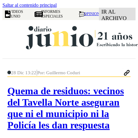
Saltar al contenido principal
IR AL
VIDEOS
INFORMES
OPINION
JUNIO
ESPECIALES
ARCHIVO
28 Dic 13:22
Por: Guillermo Coduri
Quema de residuos: vecinos
del Tavella Norte aseguran
que ni el municipio ni la
Policía les dan respuesta