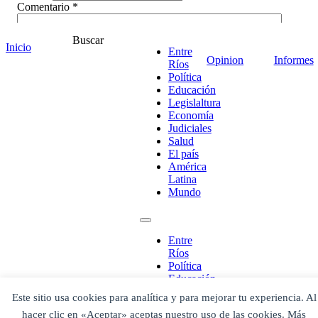
Comentario
*
Buscar
Inicio
Entre
Opinion
Informes
Ríos
Política
Educación
Legislaltura
Economía
Judiciales
Salud
El país
América
Latina
Mundo
¡Ponete en contacto!
Entre
Ríos
Política
Escribe aquí abajo lo que desees buscar
Educación
luego presiona el botón "buscar"
Legislaltura
Este sitio usa cookies para analítica y para mejorar tu experiencia. Al
Buscar
Buscar
Economía
hacer clic en «Aceptar» aceptas nuestro uso de las cookies. Más
O bien prueba
Judiciales