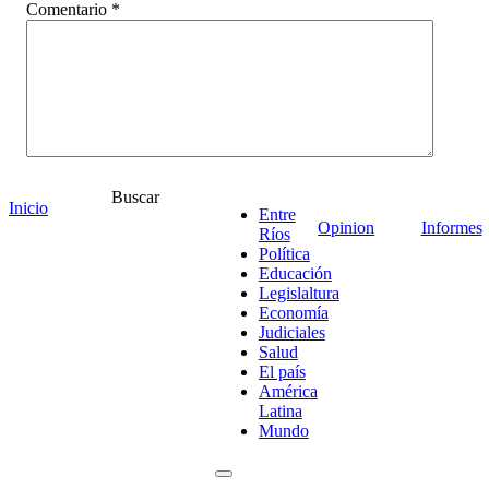
Comentario
*
Buscar
Inicio
Entre
Opinion
Informes
Ríos
Política
Educación
Legislaltura
¡Ponete en contacto!
Economía
Judiciales
Salud
El país
América
Latina
Escribe aquí abajo lo que desees buscar
Mundo
luego presiona el botón "buscar"
Buscar
Buscar
O bien prueba